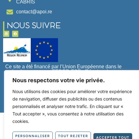
CABRIS
contact@apoi.re
NOUS SUIVRE
Ce site a été financé par l’Union Européenne dans le
cadre du programme FEDER-FSE+ Réunion dont
l’Autorité de gestion est la Région Réunion. L’Europe
Nous respectons votre vie privée.
s’engage à La Réunion avec le fonds FEDER.
Nous utilisons des cookies pour améliorer votre expérience
de navigation, diffuser des publicités ou des contenus
personnalisés et analyser notre trafic. En cliquant sur «
Tout accepter », vous consentez à notre utilisation des
cookies.
©AP OI – Made by
Digital easy
PERSONNALISER
TOUT REJETER
ACCEPTER TOUT