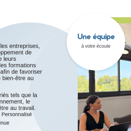
Une équipe
es entreprises,
à votre écoute
loppement de
e leurs
es formations
fin de favoriser
e bien-être au
és tels que la
onnement, le
re au travail.
Personnalisé
inue