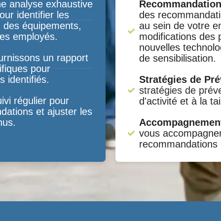
e analyse exhaustive
Recommandations
ur identifier les
des recommandatio
ion des équipements,
au sein de votre en
es employés.
modifications des p
nouvelles technol
ournissons un rapport
de sensibilisation.
fiques pour
s identifiés.
Stratégies de Pr
stratégies de prév
vi régulier pour
d'activité et à la ta
ations et ajuster les
nus.
Accompagnement
vous accompagner
recommandations e