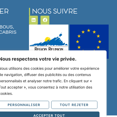
ER
NOUS SUIVRE
MBOUS,
 CABRIS
Nous respectons votre vie privée.
Ce site a été financé par l’Union
Européenne dans le cadre du
Nous utilisons des cookies pour améliorer votre expérience
programme FEDER-FSE+ Réunion dont
de navigation, diffuser des publicités ou des contenus
l’Autorité de gestion est la Région
personnalisés et analyser notre trafic. En cliquant sur «
Réunion. L’Europe s’engage à La
Tout accepter », vous consentez à notre utilisation des
Réunion avec le fonds FEDER.
cookies.
PERSONNALISER
TOUT REJETER
ACCEPTER TOUT