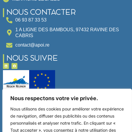
NOUS CONTACTER
06 93 87 33 53
1 A LIGNE DES BAMBOUS, 97432 RAVINE DES
CABRIS
contact@apoi.re
NOUS SUIVRE
Ce site a été financé par l’Union Européenne dans le
Nous respectons votre vie privée.
cadre du programme FEDER-FSE+ Réunion dont
l’Autorité de gestion est la Région Réunion. L’Europe
Nous utilisons des cookies pour améliorer votre expérience
s’engage à La Réunion avec le fonds FEDER.
de navigation, diffuser des publicités ou des contenus
personnalisés et analyser notre trafic. En cliquant sur «
Tout accepter », vous consentez à notre utilisation des