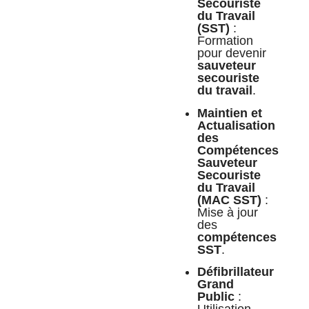
Secouriste
du Travail
(SST)
:
Formation
pour devenir
sauveteur
secouriste
du travail
.
Maintien et
Actualisation
des
Compétences
Sauveteur
Secouriste
du Travail
(MAC SST)
:
Mise à jour
des
compétences
SST
.
Défibrillateur
Grand
Public
:
Utilisation