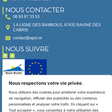
NOUS CONTACTER
06 93 87 33 53
1 A LIGNE DES BAMBOUS, 97432 RAVINE DES
CABRIS
contact@apoi.re
NOUS SUIVRE
Ce site a été financé par l’Union Européenne dans le
Nous respectons votre vie privée.
cadre du programme FEDER-FSE+ Réunion dont
l’Autorité de gestion est la Région Réunion. L’Europe
Nous utilisons des cookies pour améliorer votre expérience
s’engage à La Réunion avec le fonds FEDER.
de navigation, diffuser des publicités ou des contenus
personnalisés et analyser notre trafic. En cliquant sur «
Tout accepter », vous consentez à notre utilisation des